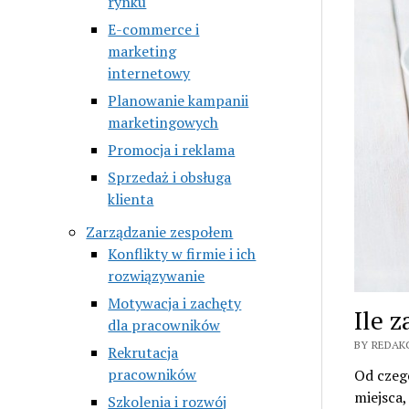
rynku
E-commerce i
marketing
internetowy
Planowanie kampanii
marketingowych
Promocja i reklama
Sprzedaż i obsługa
klienta
Zarządzanie zespołem
Konflikty w firmie i ich
rozwiązywanie
Motywacja i zachęty
Ile 
dla pracowników
BY REDAK
Rekrutacja
pracowników
Od czego
miejsca,
Szkolenia i rozwój