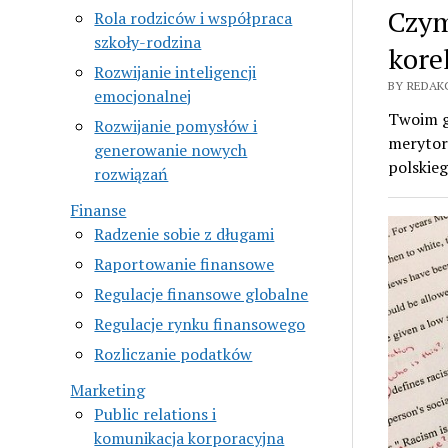
Czym
Rola rodziców i współpraca
szkoły-rodzina
kore
Rozwijanie inteligencji
BY REDAK
emocjonalnej
Twoim g
Rozwijanie pomysłów i
merytory
generowanie nowych
polskie
rozwiązań
Finanse
Radzenie sobie z długami
Raportowanie finansowe
Regulacje finansowe globalne
Regulacje rynku finansowego
Rozliczanie podatków
Marketing
Public relations i
komunikacja korporacyjna