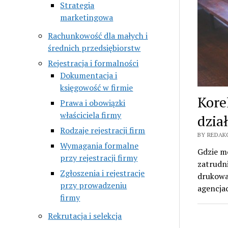
Strategia
marketingowa
Rachunkowość dla małych i
średnich przedsiębiorstw
Rejestracja i formalności
Dokumentacja i
księgowość w firmie
Kore
Prawa i obowiązki
właściciela firmy
dzia
Rodzaje rejestracji firm
BY REDAK
Wymagania formalne
Gdzie m
przy rejestracji firmy
zatrudni
Zgłoszenia i rejestracje
drukowan
przy prowadzeniu
agencja
firmy
Rekrutacja i selekcja