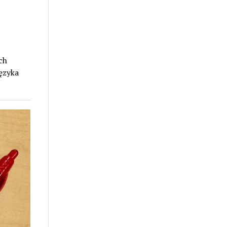
ch
języka