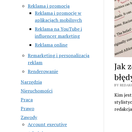
Reklama i promocja
Reklama i promocje w
aplikacjach mobilnych
Reklama na YouTube i
influencer marketing
Reklama online
Remarketing i personalizacja
reklam
Jak 
Renderowanie
błęd
Narzędzia
BY REDAK
Nieruchomości
Kim jest
Praca
stylisty
Prawo
redakcj
Zawody
Account executive