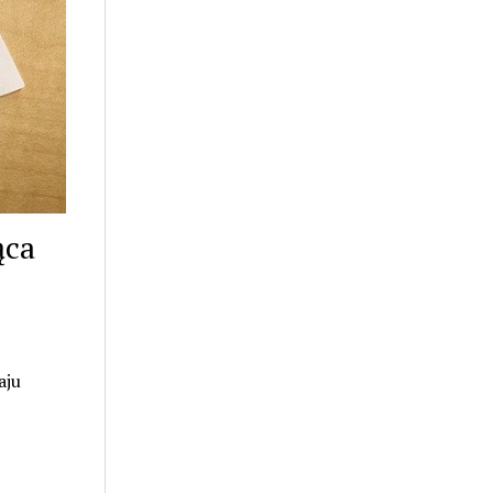
ąca
aju