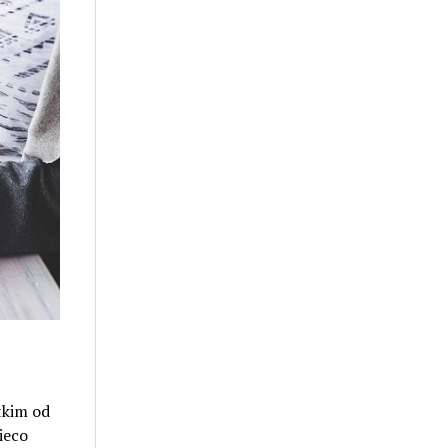
tkim od
ieco