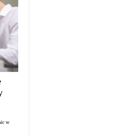
e
y
nic w