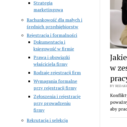
Strategia
marketingowa
Rachunkowość dla małych i
średnich przedsiębiorstw
Rejestracja i formalności
Dokumentacja i
księgowość w firmie
Jaki
Prawa i obowiązki
właściciela firmy
w ze
Rodzaje rejestracji firm
prac
Wymagania formalne
BY REDAKC
przy rejestracji firmy
Konflik
Zgłoszenia i rejestracje
poważny
przy prowadzeniu
aby pra
firmy
Rekrutacja i selekcja