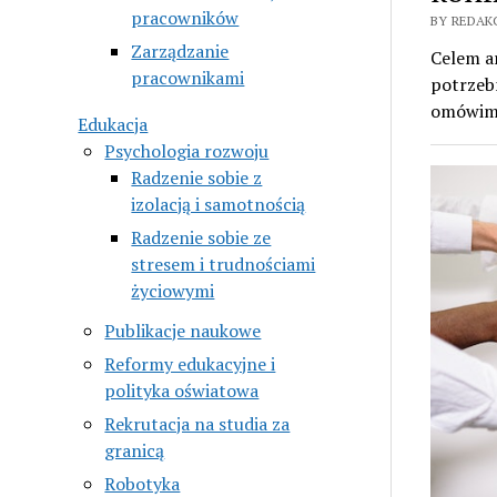
pracowników
BY REDAKC
Zarządzanie
Celem ar
pracownikami
potrzebn
omówimy
Edukacja
Psychologia rozwoju
Radzenie sobie z
izolacją i samotnością
Radzenie sobie ze
stresem i trudnościami
życiowymi
Publikacje naukowe
Reformy edukacyjne i
polityka oświatowa
Rekrutacja na studia za
granicą
Robotyka