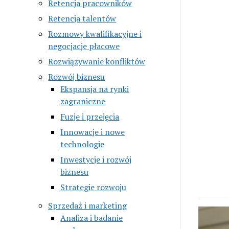
Retencja pracowników
Retencja talentów
Rozmowy kwalifikacyjne i
negocjacje płacowe
Rozwiązywanie konfliktów
Rozwój biznesu
Ekspansja na rynki
zagraniczne
Fuzje i przejęcia
Innowacje i nowe
technologie
Inwestycje i rozwój
biznesu
Strategie rozwoju
Sprzedaż i marketing
Analiza i badanie