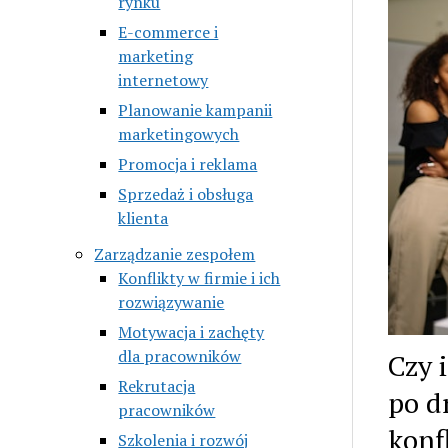
rynku
E-commerce i
marketing
internetowy
Planowanie kampanii
marketingowych
Promocja i reklama
Sprzedaż i obsługa
klienta
Zarządzanie zespołem
Konflikty w firmie i ich
rozwiązywanie
Motywacja i zachęty
dla pracowników
Czy i
Rekrutacja
po d
pracowników
konf
Szkolenia i rozwój