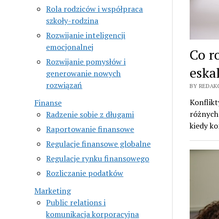
Rola rodziców i współpraca
szkoły-rodzina
Rozwijanie inteligencji
emocjonalnej
Co ro
Rozwijanie pomysłów i
eska
generowanie nowych
rozwiązań
BY REDAKC
Konflikt
Finanse
różnych 
Radzenie sobie z długami
kiedy ko
Raportowanie finansowe
Regulacje finansowe globalne
Regulacje rynku finansowego
Rozliczanie podatków
Marketing
Public relations i
komunikacja korporacyjna