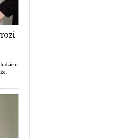
grozi
ludzie o
że,