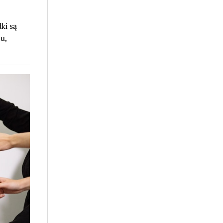
ki są
u,