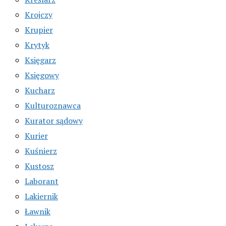
Krojczy
Krupier
Krytyk
Księgarz
Księgowy
Kucharz
Kulturoznawca
Kurator sądowy
Kurier
Kuśnierz
Kustosz
Laborant
Lakiernik
Ławnik