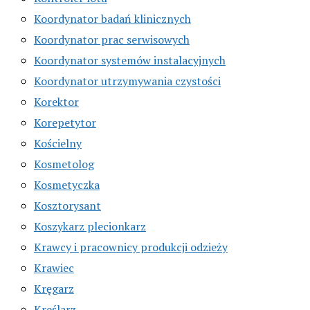
Koordynator badań klinicznych
Koordynator prac serwisowych
Koordynator systemów instalacyjnych
Koordynator utrzymywania czystości
Korektor
Korepetytor
Kościelny
Kosmetolog
Kosmetyczka
Kosztorysant
Koszykarz plecionkarz
Krawcy i pracownicy produkcji odzieży
Krawiec
Kręgarz
Kreślarz