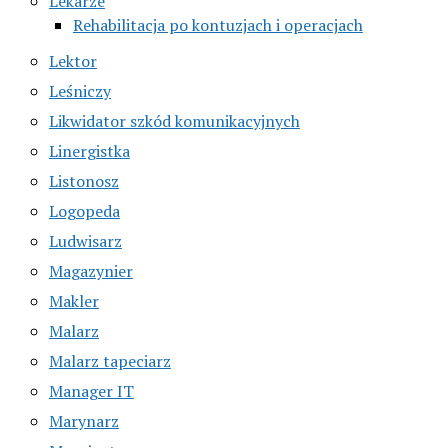
Lekarze
Rehabilitacja po kontuzjach i operacjach
Lektor
Leśniczy
Likwidator szkód komunikacyjnych
Linergistka
Listonosz
Logopeda
Ludwisarz
Magazynier
Makler
Malarz
Malarz tapeciarz
Manager IT
Marynarz