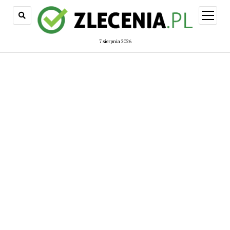
open
menu
7 sierpnia 2026