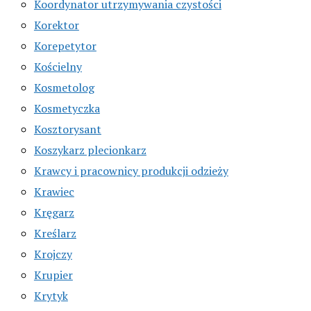
Koordynator utrzymywania czystości
Korektor
Korepetytor
Kościelny
Kosmetolog
Kosmetyczka
Kosztorysant
Koszykarz plecionkarz
Krawcy i pracownicy produkcji odzieży
Krawiec
Kręgarz
Kreślarz
Krojczy
Krupier
Krytyk