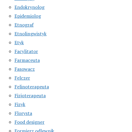
Endokrynolog
Epidemiolog
Etnograf
Etnolingwistyk
Etyk
Facylitator
Farmaceuta
Fasowacz
Felczer
Felinoterapeuta
Fizjoterapeuta
Fizyk
Florysta
Food designer
Formierz odlewnik