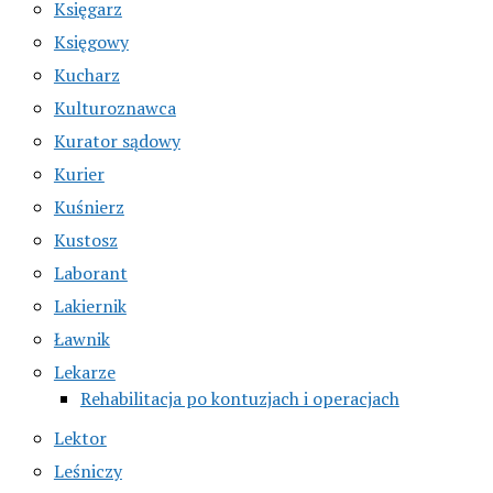
Księgarz
Księgowy
Kucharz
Kulturoznawca
Kurator sądowy
Kurier
Kuśnierz
Kustosz
Laborant
Lakiernik
Ławnik
Lekarze
Rehabilitacja po kontuzjach i operacjach
Lektor
Leśniczy