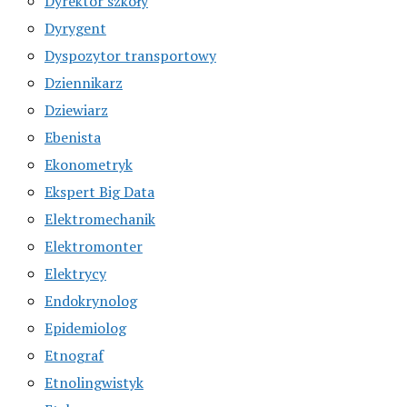
Dyrektor szkoły
Dyrygent
Dyspozytor transportowy
Dziennikarz
Dziewiarz
Ebenista
Ekonometryk
Ekspert Big Data
Elektromechanik
Elektromonter
Elektrycy
Endokrynolog
Epidemiolog
Etnograf
Etnolingwistyk