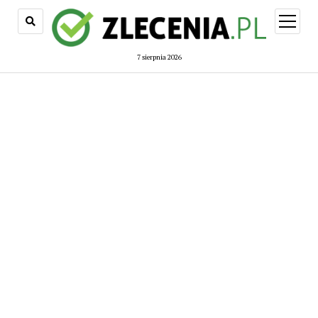
open
menu
7 sierpnia 2026