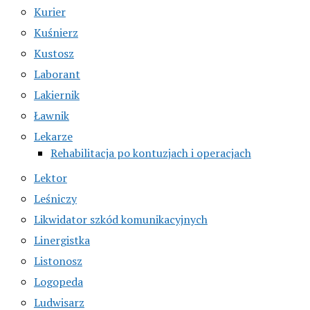
Kurier
Kuśnierz
Kustosz
Laborant
Lakiernik
Ławnik
Lekarze
Rehabilitacja po kontuzjach i operacjach
Lektor
Leśniczy
Likwidator szkód komunikacyjnych
Linergistka
Listonosz
Logopeda
Ludwisarz