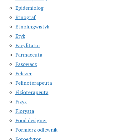
Epidemiolog
Etnograf
Etnolingwistyk
Etyk
Facylitator
Farmaceuta
Fasowacz
Felczer
Felinoterapeuta
Fizjoterapeuta
Fizyk
Florysta
Food designer
Formierz odlewnik
Fotoedytor