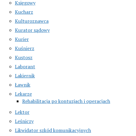
Księgowy
Kucharz
Kulturoznawca
Kurator sądowy
Kurier
Kuśnierz
Kustosz
Laborant
Lakiernik
Ławnik
Lekarze
Rehabilitacja po kontuzjach i operacjach
Lektor
Leśniczy
Likwidator szkód komunikacyjnych