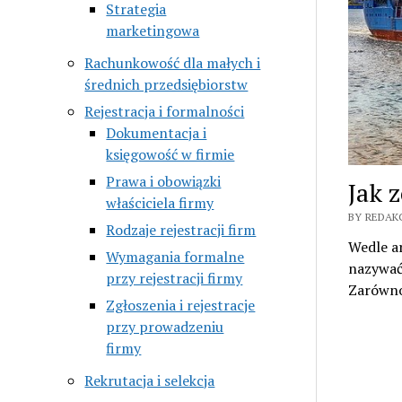
Strategia
marketingowa
Rachunkowość dla małych i
średnich przedsiębiorstw
Rejestracja i formalności
Dokumentacja i
księgowość w firmie
Prawa i obowiązki
Jak 
właściciela firmy
BY REDAKC
Rodzaje rejestracji firm
Wedle a
Wymagania formalne
nazywać
przy rejestracji firmy
Zarówno
Zgłoszenia i rejestracje
przy prowadzeniu
firmy
Rekrutacja i selekcja