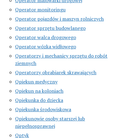
Operator malowarki drogowej
Operator monitoringu
Operator pojazdów i maszyn rolniczych
Operator sprzętu budowlanego
Operator walca drogowego
Operator wózka widłowego
Operatorzy i mechanicy sprzętu do robót
ziemnych
Operatorzy obrabiarek skrawających
Opiekun medyczny
Opiekun na koloniach
Opiekunka do dziecka
Opiekunka środowiskowa
Opiekunowie osoby starszej lub
niepełnosprawnej
Optyk