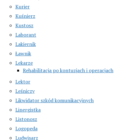
Kurier
Kuśnierz
Kustosz
Laborant
Lakiernik
Ławnik
Lekarze
Rehabilitacja po kontuzjach i operacjach
Lektor
Leśniczy
Likwidator szkód komunikacyjnych
Linergistka
Listonosz
Logopeda
Ludwisarz