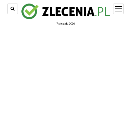
open
menu
7 sierpnia 2026