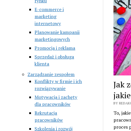
rynku
E-commerce i
marketing
internetowy
Planowanie kampanii
marketingowych
Promocja i reklama
Sprzedaż i obsługa
klienta
Zarządzanie zespołem
Konflikty w firmie i ich
Jak 
rozwiązywanie
jaki
Motywacja i zachęty
dla pracowników
BY REDAK
Rekrutacja
To, jaki
pracowników
pracowni
proces 
Szkolenia i rozwój