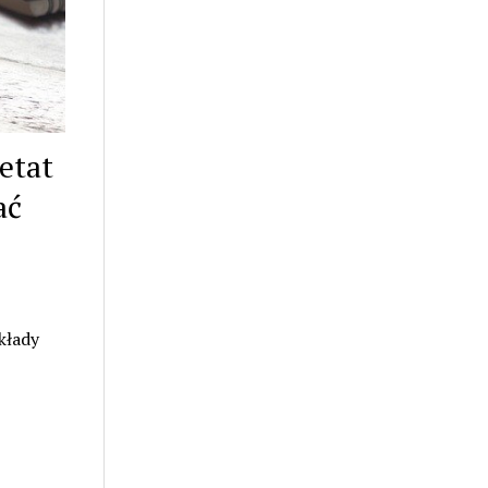
etat
ać
kłady