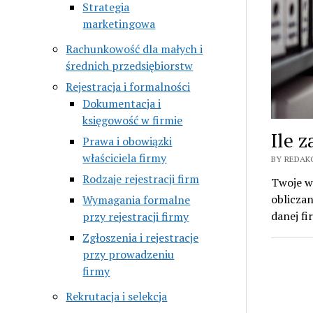
Strategia
marketingowa
Rachunkowość dla małych i
średnich przedsiębiorstw
Rejestracja i formalności
Dokumentacja i
księgowość w firmie
Ile 
Prawa i obowiązki
właściciela firmy
BY REDAK
Rodzaje rejestracji firm
Twoje wy
obliczan
Wymagania formalne
danej f
przy rejestracji firmy
Zgłoszenia i rejestracje
przy prowadzeniu
firmy
Rekrutacja i selekcja