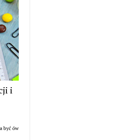
ji i
ma być ów