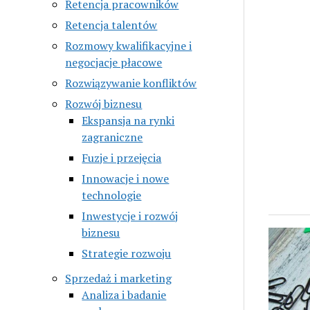
Retencja pracowników
Retencja talentów
Rozmowy kwalifikacyjne i
negocjacje płacowe
Rozwiązywanie konfliktów
Rozwój biznesu
Ekspansja na rynki
zagraniczne
Fuzje i przejęcia
Innowacje i nowe
technologie
Inwestycje i rozwój
biznesu
Strategie rozwoju
Sprzedaż i marketing
Analiza i badanie