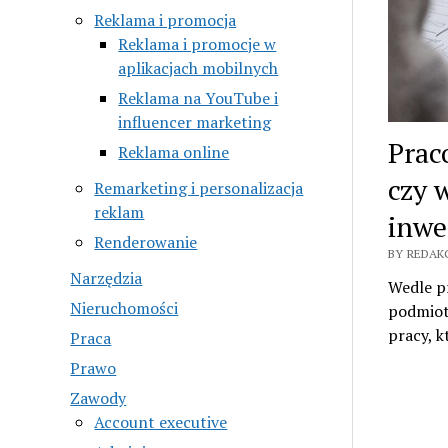
Reklama i promocja
Reklama i promocje w
aplikacjach mobilnych
Reklama na YouTube i
influencer marketing
Prac
Reklama online
czy 
Remarketing i personalizacja
reklam
inwe
Renderowanie
BY REDAK
Narzędzia
Wedle p
Nieruchomości
podmioty
pracy, k
Praca
Prawo
Zawody
Account executive