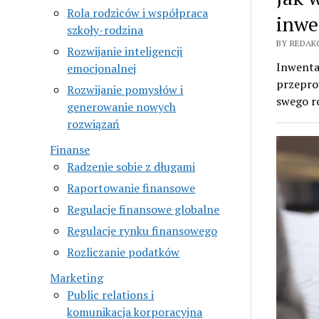
Rola rodziców i współpraca
inwe
szkoły-rodzina
BY REDAK
Rozwijanie inteligencji
Inwenta
emocjonalnej
przeprow
Rozwijanie pomysłów i
swego ro
generowanie nowych
rozwiązań
Finanse
Radzenie sobie z długami
Raportowanie finansowe
Regulacje finansowe globalne
Regulacje rynku finansowego
Rozliczanie podatków
Marketing
Public relations i
komunikacja korporacyjna