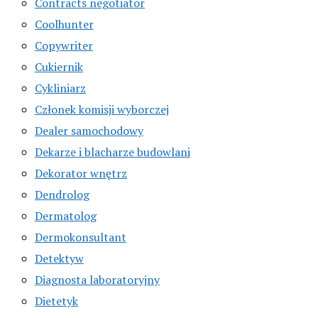
Contracts negotiator
Coolhunter
Copywriter
Cukiernik
Cykliniarz
Członek komisji wyborczej
Dealer samochodowy
Dekarze i blacharze budowlani
Dekorator wnętrz
Dendrolog
Dermatolog
Dermokonsultant
Detektyw
Diagnosta laboratoryjny
Dietetyk