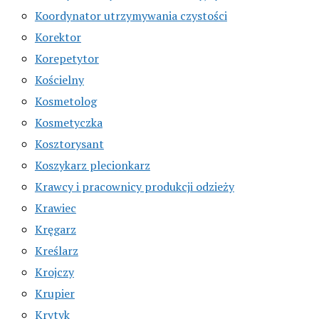
Koordynator utrzymywania czystości
Korektor
Korepetytor
Kościelny
Kosmetolog
Kosmetyczka
Kosztorysant
Koszykarz plecionkarz
Krawcy i pracownicy produkcji odzieży
Krawiec
Kręgarz
Kreślarz
Krojczy
Krupier
Krytyk