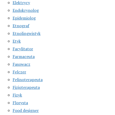
Elektrycy
Endokrynolog
Epidemiolog
Etnograf
Etnolingwistyk
Etyk
Facylitator
Farmaceuta
Fasowacz
Felczer
Felinoterapeuta
Fizjoterapeuta
Fizyk
Florysta
Food designer