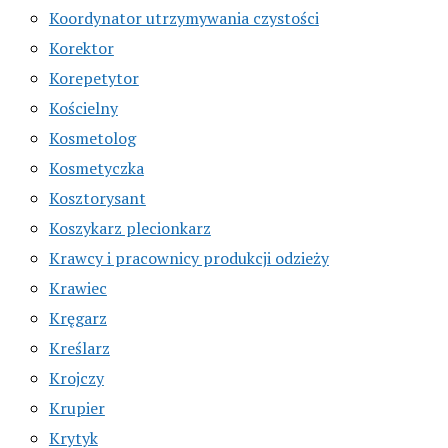
Koordynator utrzymywania czystości
Korektor
Korepetytor
Kościelny
Kosmetolog
Kosmetyczka
Kosztorysant
Koszykarz plecionkarz
Krawcy i pracownicy produkcji odzieży
Krawiec
Kręgarz
Kreślarz
Krojczy
Krupier
Krytyk