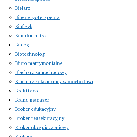
Bielarz
Bioenergoterapeuta
Biofizyk
Bioinformatyk
Biolog
Biotechnolog
Biuro matrymonialne
Blacharz samochodowy
Blacharze i lakiernicy samochodowi
Brafitterka
Brand manager
Broker edukacyjny
Broker reasekuracyjny
Broker ubezpieczeniowy
Brukarz