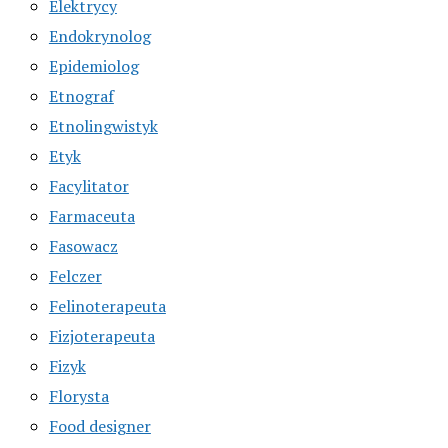
Elektrycy
Endokrynolog
Epidemiolog
Etnograf
Etnolingwistyk
Etyk
Facylitator
Farmaceuta
Fasowacz
Felczer
Felinoterapeuta
Fizjoterapeuta
Fizyk
Florysta
Food designer