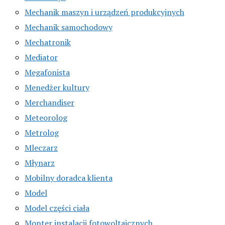
Mechanik maszyn i urządzeń produkcyjnych
Mechanik samochodowy
Mechatronik
Mediator
Megafonista
Menedżer kultury
Merchandiser
Meteorolog
Metrolog
Mleczarz
Młynarz
Mobilny doradca klienta
Model
Model części ciała
Monter instalacji fotowoltaicznych