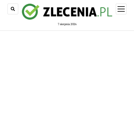
open
menu
7 sierpnia 2026