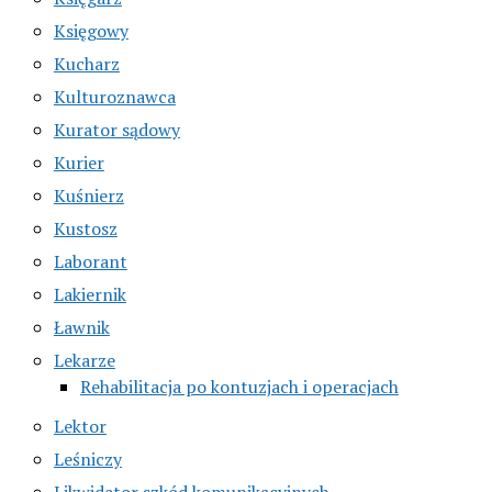
Księgowy
Kucharz
Kulturoznawca
Kurator sądowy
Kurier
Kuśnierz
Kustosz
Laborant
Lakiernik
Ławnik
Lekarze
Rehabilitacja po kontuzjach i operacjach
Lektor
Leśniczy
Likwidator szkód komunikacyjnych