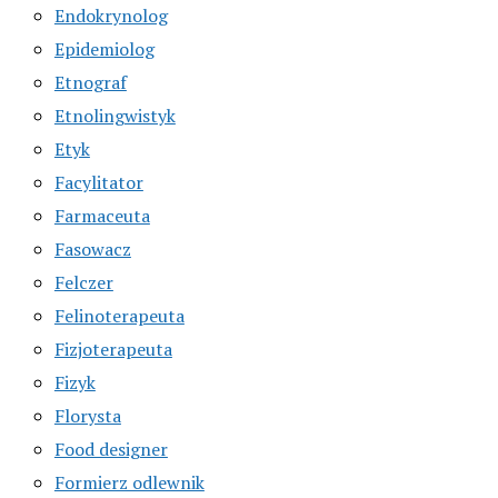
Endokrynolog
Epidemiolog
Etnograf
Etnolingwistyk
Etyk
Facylitator
Farmaceuta
Fasowacz
Felczer
Felinoterapeuta
Fizjoterapeuta
Fizyk
Florysta
Food designer
Formierz odlewnik