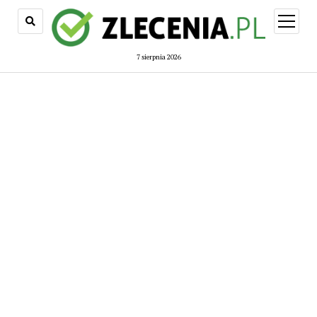
open
menu
7 sierpnia 2026