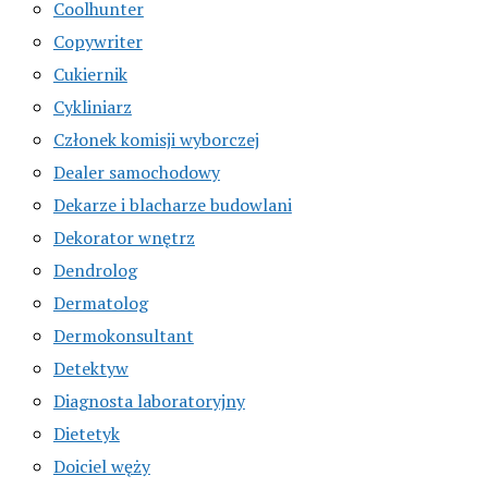
Coolhunter
Copywriter
Cukiernik
Cykliniarz
Członek komisji wyborczej
Dealer samochodowy
Dekarze i blacharze budowlani
Dekorator wnętrz
Dendrolog
Dermatolog
Dermokonsultant
Detektyw
Diagnosta laboratoryjny
Dietetyk
Doiciel węży