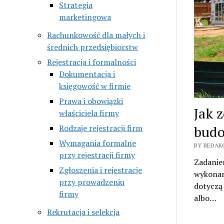
Strategia
marketingowa
Rachunkowość dla małych i
średnich przedsiębiorstw
Rejestracja i formalności
Dokumentacja i
księgowość w firmie
Prawa i obowiązki
Jak 
właściciela firmy
Rodzaje rejestracji firm
budo
Wymagania formalne
BY REDAKC
przy rejestracji firmy
Zadaniem
Zgłoszenia i rejestracje
wykonan
przy prowadzeniu
dotyczą
firmy
albo…
Rekrutacja i selekcja