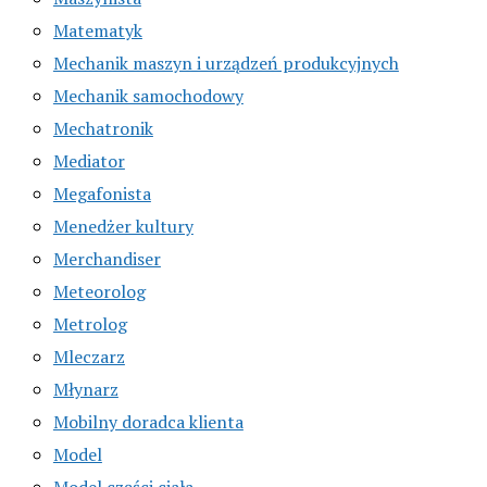
Matematyk
Mechanik maszyn i urządzeń produkcyjnych
Mechanik samochodowy
Mechatronik
Mediator
Megafonista
Menedżer kultury
Merchandiser
Meteorolog
Metrolog
Mleczarz
Młynarz
Mobilny doradca klienta
Model
Model części ciała