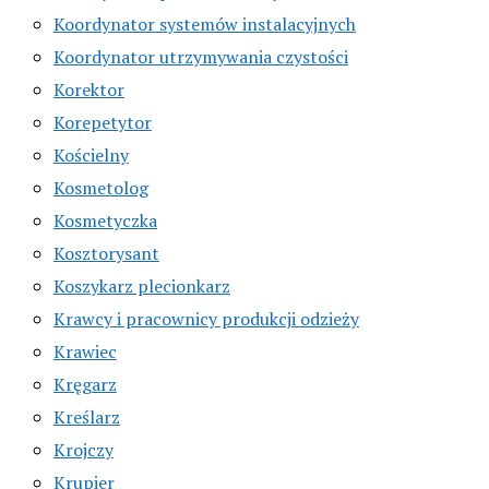
Koordynator systemów instalacyjnych
Koordynator utrzymywania czystości
Korektor
Korepetytor
Kościelny
Kosmetolog
Kosmetyczka
Kosztorysant
Koszykarz plecionkarz
Krawcy i pracownicy produkcji odzieży
Krawiec
Kręgarz
Kreślarz
Krojczy
Krupier