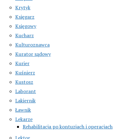
Krytyk
Księgarz
Księgowy
Kucharz
Kulturoznawca
Kurator sądowy
Kurier
Kuśnierz
Kustosz
Laborant
Lakiernik
Ławnik
Lekarze
Rehabilitacja po kontuzjach i operacjach
Lektor