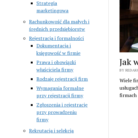
Strategia
marketingowa
Rachunkowość dla małych i
średnich przedsiębiorstw
Rejestracja i formalności
Dokumentacja i
księgowość w firmie
Jak 
Prawa i obowiązki
właściciela firmy
BY REDAKC
Rodzaje rejestracji firm
Wiele fi
usługac
Wymagania formalne
firmach
przy rejestracji firmy
Zgłoszenia i rejestracje
przy prowadzeniu
firmy
Rekrutacja i selekcja