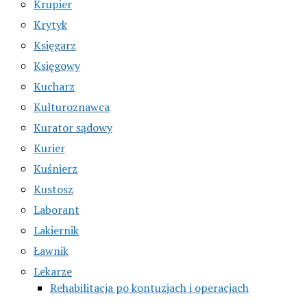
Krupier
Krytyk
Księgarz
Księgowy
Kucharz
Kulturoznawca
Kurator sądowy
Kurier
Kuśnierz
Kustosz
Laborant
Lakiernik
Ławnik
Lekarze
Rehabilitacja po kontuzjach i operacjach