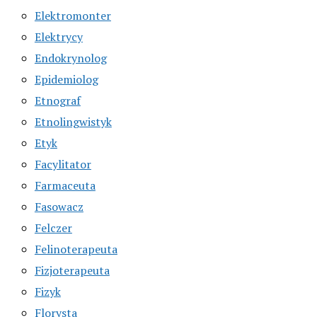
Elektromonter
Elektrycy
Endokrynolog
Epidemiolog
Etnograf
Etnolingwistyk
Etyk
Facylitator
Farmaceuta
Fasowacz
Felczer
Felinoterapeuta
Fizjoterapeuta
Fizyk
Florysta