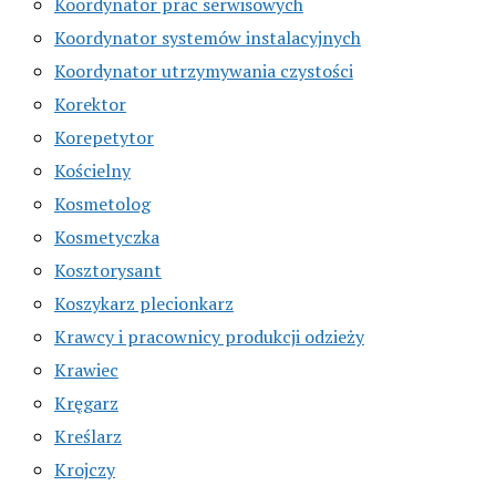
Koordynator prac serwisowych
Koordynator systemów instalacyjnych
Koordynator utrzymywania czystości
Korektor
Korepetytor
Kościelny
Kosmetolog
Kosmetyczka
Kosztorysant
Koszykarz plecionkarz
Krawcy i pracownicy produkcji odzieży
Krawiec
Kręgarz
Kreślarz
Krojczy