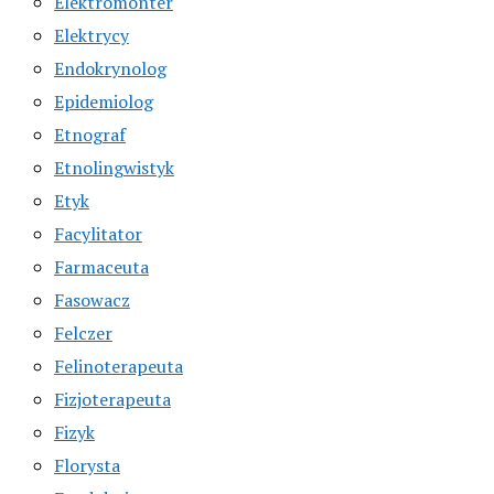
Elektromonter
Elektrycy
Endokrynolog
Epidemiolog
Etnograf
Etnolingwistyk
Etyk
Facylitator
Farmaceuta
Fasowacz
Felczer
Felinoterapeuta
Fizjoterapeuta
Fizyk
Florysta