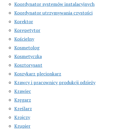
Koordynator systemów instalacyjnych
Koordynator utrzymywania czystości
Korektor
Korepetytor
Kościelny
Kosmetolog
Kosmetyczka
Kosztorysant
Koszykarz plecionkarz
Krawcy i pracownicy produkcji odzieży
Krawiec
Kręgarz
Kreślarz
Krojczy
Krupier