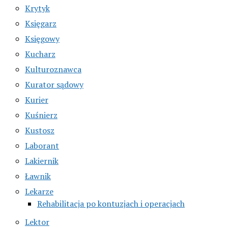
Krytyk
Księgarz
Księgowy
Kucharz
Kulturoznawca
Kurator sądowy
Kurier
Kuśnierz
Kustosz
Laborant
Lakiernik
Ławnik
Lekarze
Rehabilitacja po kontuzjach i operacjach
Lektor