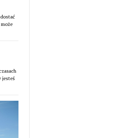
 dostać
b może
 czasach
 jesteś