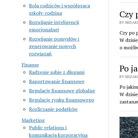
Rola rodziców i współpraca
Czy 
szkoły-rodzina
Rozwijanie inteligencji
BY REDAK
emocjonalnej
Czy po 
Rozwijanie pomysłów i
W dzisie
generowanie nowych
o możli
rozwiązań
Finanse
Po j
Radzenie sobie z długami
BY REDAK
Raportowanie finansowe
Po jakim
Regulacje finansowe globalne
W dzisie
Regulacje rynku finansowego
zastana
Rozliczanie podatków
Marketing
Public relations i
komunikacja korporacyjna