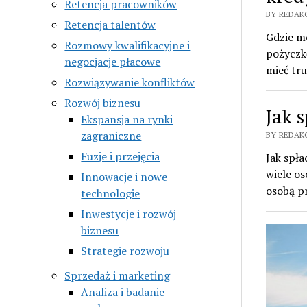
Retencja pracowników
BY REDAK
Retencja talentów
Gdzie m
Rozmowy kwalifikacyjne i
pożyczkę
negocjacje płacowe
mieć tr
Rozwiązywanie konfliktów
Rozwój biznesu
Jak s
Ekspansja na rynki
zagraniczne
BY REDAK
Fuzje i przejęcia
Jak spła
wiele os
Innowacje i nowe
osobą 
technologie
Inwestycje i rozwój
biznesu
Strategie rozwoju
Sprzedaż i marketing
Analiza i badanie