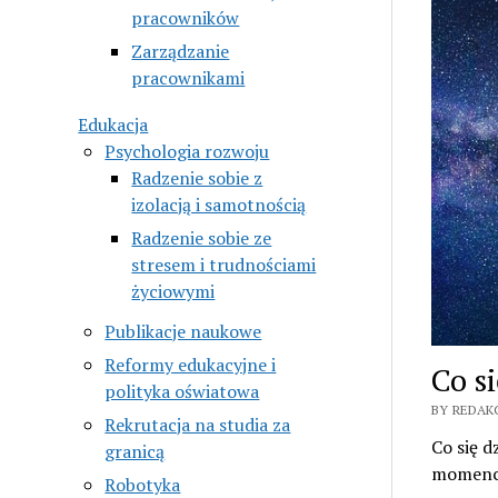
pracowników
Zarządzanie
pracownikami
Edukacja
Psychologia rozwoju
Radzenie sobie z
izolacją i samotnością
Radzenie sobie ze
stresem i trudnościami
życiowymi
Publikacje naukowe
Reformy edukacyjne i
Co s
polityka oświatowa
BY REDAK
Rekrutacja na studia za
Co się d
granicą
momencie
Robotyka