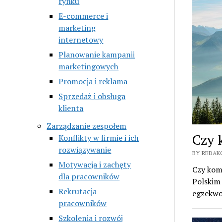
rynku
E-commerce i
marketing
internetowy
Planowanie kampanii
marketingowych
Promocja i reklama
Sprzedaż i obsługa
klienta
Zarządzanie zespołem
Czy 
Konflikty w firmie i ich
rozwiązywanie
BY REDAK
Motywacja i zachęty
Czy kom
dla pracowników
Polskim
Rekrutacja
egzekwo
pracowników
Szkolenia i rozwój