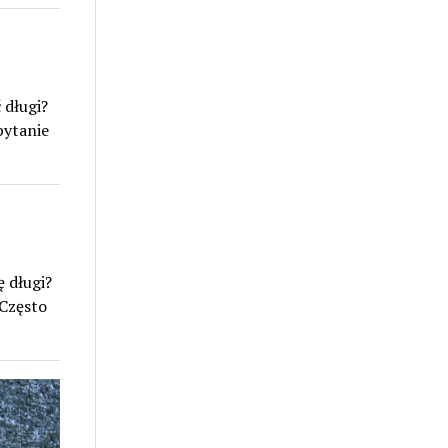
 długi?
pytanie
ę długi?
 Często