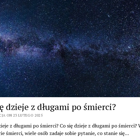
ię dzieje z długami po śmierci?
CJA ON 23 LUTEGO 2025
zieje z długami po śmierci? Co się dzieje z długami po śmierci?
 śmierci, wiele osób zadaje sobie pytanie, co stanie się…