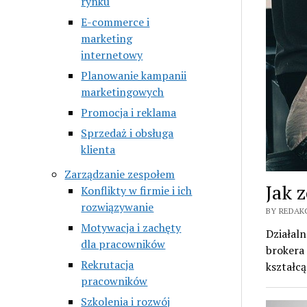
rynku
E-commerce i
marketing
internetowy
Planowanie kampanii
marketingowych
Promocja i reklama
Sprzedaż i obsługa
klienta
Zarządzanie zespołem
Jak 
Konflikty w firmie i ich
rozwiązywanie
BY REDAK
Motywacja i zachęty
Działal
dla pracowników
brokera 
Rekrutacja
kształc
pracowników
Szkolenia i rozwój