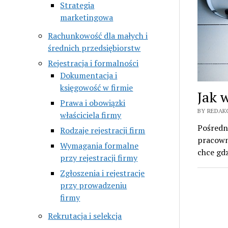
Strategia
marketingowa
Rachunkowość dla małych i
średnich przedsiębiorstw
Rejestracja i formalności
Dokumentacja i
księgowość w firmie
Jak 
Prawa i obowiązki
BY REDAK
właściciela firmy
Pośredn
Rodzaje rejestracji firm
pracowni
Wymagania formalne
chce gdz
przy rejestracji firmy
Zgłoszenia i rejestracje
przy prowadzeniu
firmy
Rekrutacja i selekcja