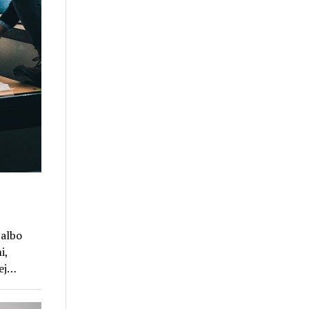
 albo
i,
wej…