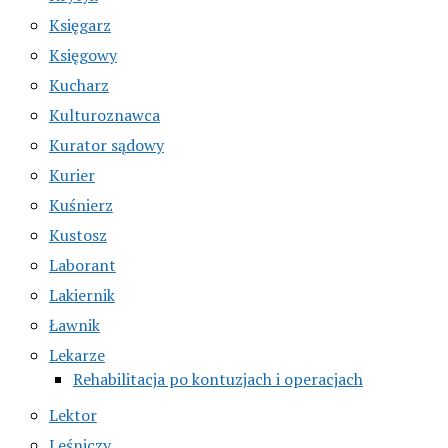
Księgarz
Księgowy
Kucharz
Kulturoznawca
Kurator sądowy
Kurier
Kuśnierz
Kustosz
Laborant
Lakiernik
Ławnik
Lekarze
Rehabilitacja po kontuzjach i operacjach
Lektor
Leśniczy