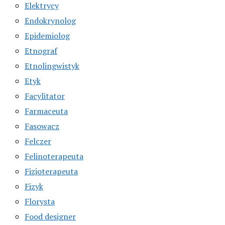
Elektrycy
Endokrynolog
Epidemiolog
Etnograf
Etnolingwistyk
Etyk
Facylitator
Farmaceuta
Fasowacz
Felczer
Felinoterapeuta
Fizjoterapeuta
Fizyk
Florysta
Food designer