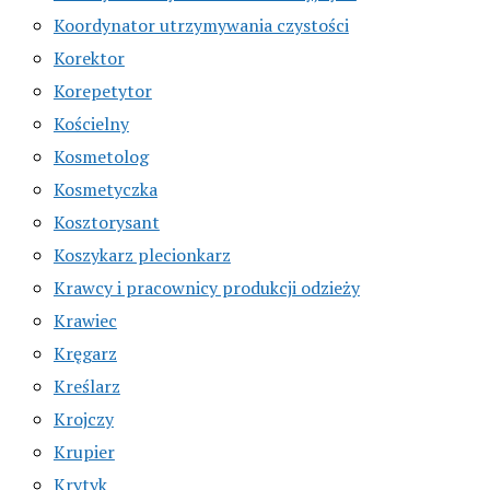
Koordynator utrzymywania czystości
Korektor
Korepetytor
Kościelny
Kosmetolog
Kosmetyczka
Kosztorysant
Koszykarz plecionkarz
Krawcy i pracownicy produkcji odzieży
Krawiec
Kręgarz
Kreślarz
Krojczy
Krupier
Krytyk