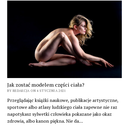
Jak zostać modelem części ciała?
BY REDAKCJA ON 4 STYCZNIA 2021
Przeglądając książki naukowe, publikacje artystyczne,
sportowe albo atlasy ludzkiego ciała zapewne nie raz
napotykasz sylwetki człowieka pokazane jako okaz
zdrowia, albo kanon piękna. Nie da…