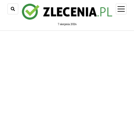
open
menu
7 sierpnia 2026