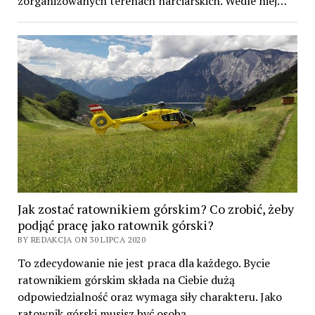
zorganizowanych terenach narciarskich. Wedle niej…
Jak zostać ratownikiem górskim? Co zrobić, żeby
podjąć pracę jako ratownik górski?
BY REDAKCJA ON 30 LIPCA 2020
To zdecydowanie nie jest praca dla każdego. Bycie
ratownikiem górskim składa na Ciebie dużą
odpowiedzialność oraz wymaga siły charakteru. Jako
ratownik górski musisz być osobą…