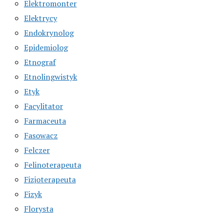
Elektromonter
Elektrycy
Endokrynolog
Epidemiolog
Etnograf
Etnolingwistyk
Etyk
Facylitator
Farmaceuta
Fasowacz
Felczer
Felinoterapeuta
Fizjoterapeuta
Fizyk
Florysta