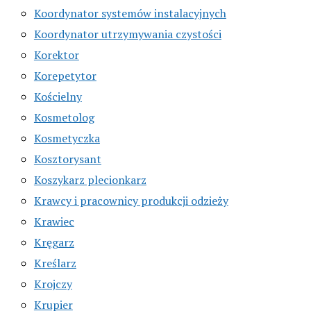
Koordynator systemów instalacyjnych
Koordynator utrzymywania czystości
Korektor
Korepetytor
Kościelny
Kosmetolog
Kosmetyczka
Kosztorysant
Koszykarz plecionkarz
Krawcy i pracownicy produkcji odzieży
Krawiec
Kręgarz
Kreślarz
Krojczy
Krupier