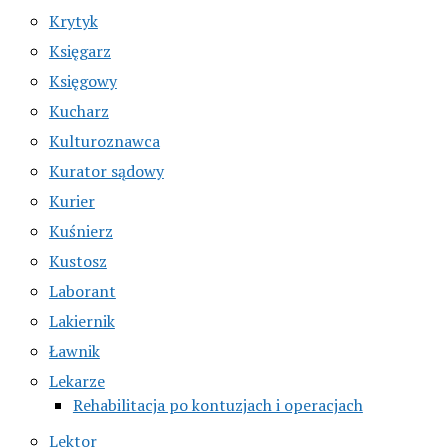
Krytyk
Księgarz
Księgowy
Kucharz
Kulturoznawca
Kurator sądowy
Kurier
Kuśnierz
Kustosz
Laborant
Lakiernik
Ławnik
Lekarze
Rehabilitacja po kontuzjach i operacjach
Lektor